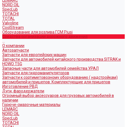
LEMARC
NORD OIL
SpecLub
TOTACHI
TOTAL
Valvoline
CoolStream
Оборудование для розлива ГСМ Piusi
Средства организации дорожного движения
...
О компании
Автозапчасти
Запчасти для европейских машин
Запчасти для автомобилей китайского производства SITRAK и
HOWO T5G
Запасные части для автомобилей семейства УРАЛ
Запчасти для гидроманипуляторов
Запчасти к сортиметовозному оборудованию ( надстройкам)
автомобилей и прицепов. Комплектующие для прицепов
Изготовление РВД
Дуги, фародержатели
Огромный выбор аксессуаров для грузовых автомобилей в
наличии
Горюче-смазочные материалы
LEMARC
NORD OIL
SpecLub
TOTACHI