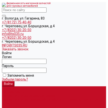
фирменная сеть магазинов запчастей
для грузовых автомобилей
г. Вологда, ул. Гагарина, 83
+7 (8172) 75-40-40
г. Череповец ул. Боршодская, д.4
+7 (8202) 30-20-50
info@ts035.ru
+7 (8202) 30-20-50
г. Череповец ул. Боршодская, д.4
INFO@TS035.RU
Заказать звонок
Войти
Логин
Пароль
Запомнить меня
Забыли пароль?
О компании
Автозапчасти
Запчасти для европейских машин
Запчасти для автомобилей китайского производства SITRAK и
HOWO T5G
Запасные части для автомобилей семейства УРАЛ