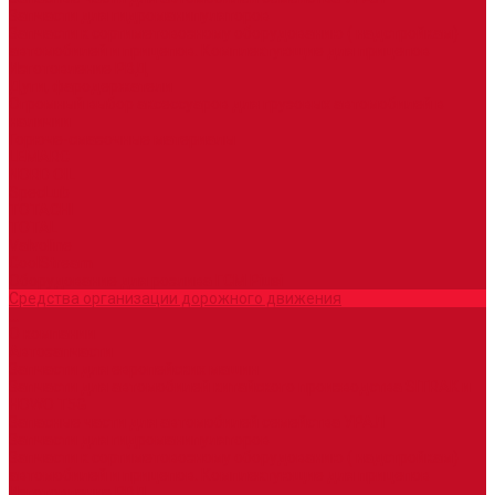
Запчасти для гидроманипуляторов
Запчасти к сортиметовозному оборудованию ( надстройкам)
автомобилей и прицепов. Комплектующие для прицепов
Изготовление РВД
Дуги, фародержатели
Огромный выбор аксессуаров для грузовых автомобилей в
наличии
Горюче-смазочные материалы
LEMARC
NORD OIL
SpecLub
TOTACHI
TOTAL
Valvoline
CoolStream
Оборудование для розлива ГСМ Piusi
Средства организации дорожного движения
...
О компании
Автозапчасти
Запчасти для европейских машин
Запчасти для автомобилей китайского производства SITRAK и
HOWO T5G
Запасные части для автомобилей семейства УРАЛ
Запчасти для гидроманипуляторов
Запчасти к сортиметовозному оборудованию ( надстройкам)
автомобилей и прицепов. Комплектующие для прицепов
Изготовление РВД