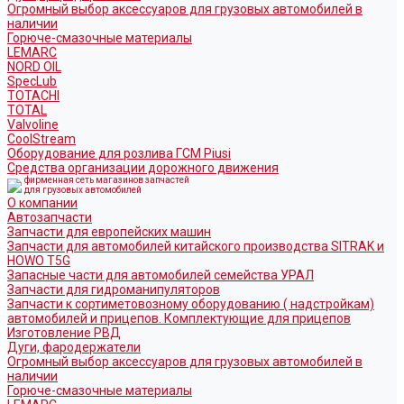
Огромный выбор аксессуаров для грузовых автомобилей в
наличии
Горюче-смазочные материалы
LEMARC
NORD OIL
SpecLub
TOTACHI
TOTAL
Valvoline
CoolStream
Оборудование для розлива ГСМ Piusi
Средства организации дорожного движения
фирменная сеть магазинов запчастей
для грузовых автомобилей
О компании
Автозапчасти
Запчасти для европейских машин
Запчасти для автомобилей китайского производства SITRAK и
HOWO T5G
Запасные части для автомобилей семейства УРАЛ
Запчасти для гидроманипуляторов
Запчасти к сортиметовозному оборудованию ( надстройкам)
автомобилей и прицепов. Комплектующие для прицепов
Изготовление РВД
Дуги, фародержатели
Огромный выбор аксессуаров для грузовых автомобилей в
наличии
Горюче-смазочные материалы