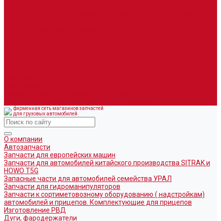
Дуги, фародержатели
Огромный выбор аксессуаров для грузовых автомобилей в
наличии
Горюче-смазочные материалы
LEMARC
NORD OIL
SpecLub
TOTACHI
TOTAL
Valvoline
CoolStream
Оборудование для розлива ГСМ Piusi
Средства организации дорожного движения
фирменная сеть магазинов запчастей
для грузовых автомобилей
О компании
Автозапчасти
Запчасти для европейских машин
Запчасти для автомобилей китайского производства SITRAK и
HOWO T5G
Запасные части для автомобилей семейства УРАЛ
Запчасти для гидроманипуляторов
Запчасти к сортиметовозному оборудованию ( надстройкам)
автомобилей и прицепов. Комплектующие для прицепов
Изготовление РВД
Дуги, фародержатели