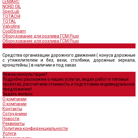
LEMARC
NORD OIL
SpecLub
TOTACHI
TOTAL
Valvoline
CoolStream
Оборудование для розлива ГСМ Piusi
Оборудование для розлива ГСМ Piusi
Средства организации дорожного движения
Средства организации дорожного движения ( конуса дорожные
с утяжелителем и без, вехи, столбики, дорожные зеркала,
кронштейны.) в наличии и под заказ.
Нужна консультация?
Подробно расскажем о наших услугах, видах работ и типовых
проектах, рассчитаем стоимость и подготовим индивидуальное
предложение!
Задать вопрос
О компании
О компании
Контакты
Сотрудники
Новости
Реквизиты
Политика конфиденциальности
Услуги